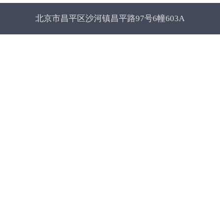
北京市昌平区沙河镇昌平路97号6幢603A